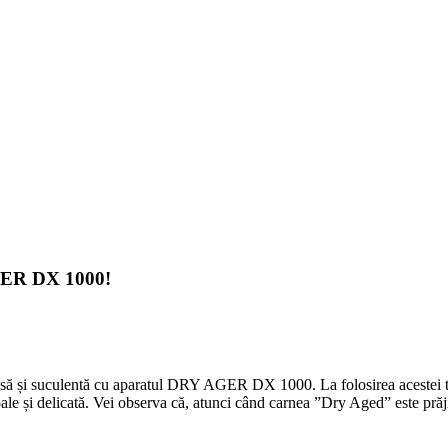
R DX 1000!
să și suculentă cu aparatul DRY AGER DX 1000. La folosirea acestei tehni
le și delicată. Vei observa că, atunci când carnea ”Dry Aged” este prăji