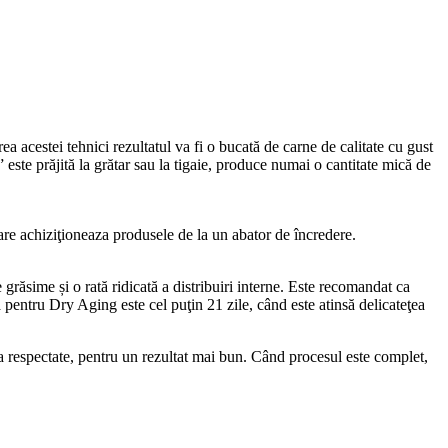
cestei tehnici rezultatul va fi o bucată de carne de calitate cu gust
este prăjită la grătar sau la tigaie, produce numai o cantitate mică de
re achiziţioneaza produsele de la un abator de încredere.
grăsime și o rată ridicată a distribuiri interne. Este recomandat ca
 pentru Dry Aging este cel puţin 21 zile, când este atinsă delicateţea
na respectate, pentru un rezultat mai bun. Când procesul este complet,