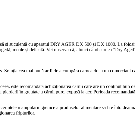
asă și suculentă cu aparatul DRY AGER DX 500 și DX 1000. La folosirea a
ragedă, moale și delicată. Vei observa că, atunci când carnea ”Dry Aged” 
. Soluţia cea mai bună ar fi de a cumpăra carnea de la un comerciant ca
ceea, este recomandată achiziţionarea cărnii care are un conţinut bun de 
 pierderii în greutate a cărnii pure, expusă la aer. Perioada recomandată
 cerinţele manipulării igienice a produselor alimentare să fi e întotdeau
ionarea fripturilor.