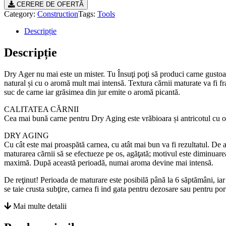
CERERE DE OFERTĂ
Category:
Construction
Tags:
Tools
Descripție
Descripție
Dry Ager nu mai este un mister. Tu Însuţi poţi să produci carne gusto
natural și cu o aromă mult mai intensă. Textura cărnii maturate va fi f
suc de carne iar grăsimea din jur emite o aromă picantă.
CALITATEA CĂRNII
Cea mai bună carne pentru Dry Aging este vrăbioara și antricotul cu os
DRY AGING
Cu cât este mai proaspătă carnea, cu atât mai bun va fi rezultatul. De a
maturarea cărnii să se efectueze pe os, agăţată; motivul este diminuarea
maximă. După această perioadă, numai aroma devine mai intensă.
De reţinut! Perioada de maturare este posibilă până la 6 săptămâni, iar
se taie crusta subţire, carnea fi ind gata pentru dezosare sau pentru porţ
Mai multe detalii