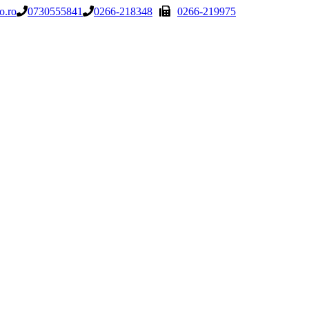
o.ro
0730555841
0266-218348
0266-219975