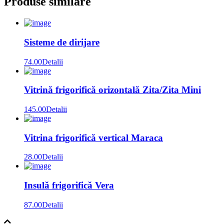
Produse similare
Sisteme de dirijare
74.00
Detalii
Vitrină frigorifică orizontală Zita/Zita Mini
145.00
Detalii
Vitrina frigorifică vertical Maraca
28.00
Detalii
Insulă frigorifică Vera
87.00
Detalii