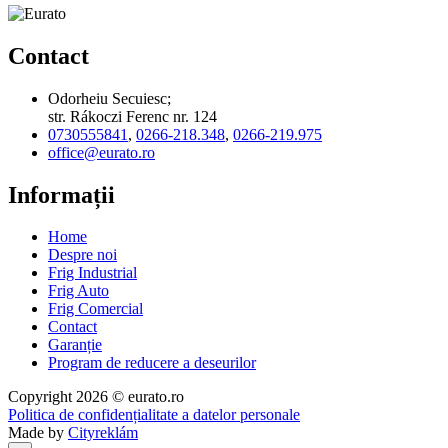
Contact
Odorheiu Secuiesc;
str. Rákoczi Ferenc nr. 124
0730555841
,
0266-218.348
,
0266-219.975
office@eurato.ro
Informații
Home
Despre noi
Frig Industrial
Frig Auto
Frig Comercial
Contact
Garanție
Program de reducere a deseurilor
Copyright 2026 © eurato.ro
Politica de confidențialitate a datelor personale
Made by
Cityreklám